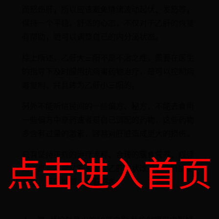
而怒伤肝，所以应该避免情绪波动起伏、发怒等，
保持一个平稳、舒适的心态，不仅对于乙肝的恢复
有帮助，更可以调整自己的内分泌状态。
综上所述，乙肝大三阳不是不治之症，需要在医生
的指导下及时服用抗病毒药物治疗，是可以控制病
毒复制、并且转为乙肝小三阳的。
另外不能听信民间的一些偏方、秘方，不能去食用
一些偏方中草药或者是自己调配的药物，这些药物
多含有过量的激素，容易对肝脏造成更大的损伤。
只有坚持正规的治疗流程、合理的膳食营养、规律
点击进入首页
的作息，才能从源头上让乙肝症状改善，让肝脏更
健康。返回搜狐，查看更多