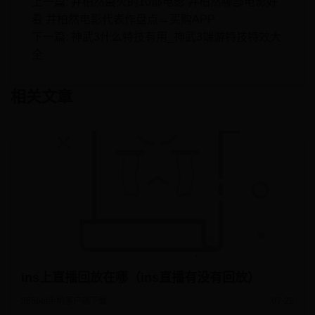
上一篇:
井柏然最火的10部电影 井柏然哪部电影好
看 井柏然电影代表作盘点→买购APP
下一篇:
神武3什么特技有用_神武3端游特技特效大
全
相关文章
ins上直播回放在哪（ins直播有没有回放）
365bet手机客户端下载
07-29