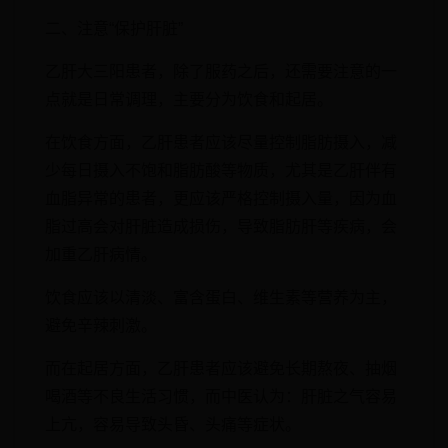
二、注意“保护肝脏”
乙肝大三阳患者，除了服药之后，还需要注意的一
点就是日常调理，主要分为饮食和起居。
在饮食方面，乙肝患者应该尽量控制脂肪摄入，减
少每日摄入不饱和脂肪酸等物质，尤其是乙肝伴有
血脂异常的患者，更应该严格控制摄入量，因为血
脂过高会对肝脏造成损伤，导致脂肪肝等疾病，会
加重乙肝病情。
饮食应该以清淡、富含蛋白、维生素等营养为主，
避免辛辣刺激。
而在起居方面，乙肝患者应该避免长期熬夜、抽烟
喝酒等不良生活习惯，而中医认为：肝脏之气容易
上亢，容易导致头昏、头痛等症状。