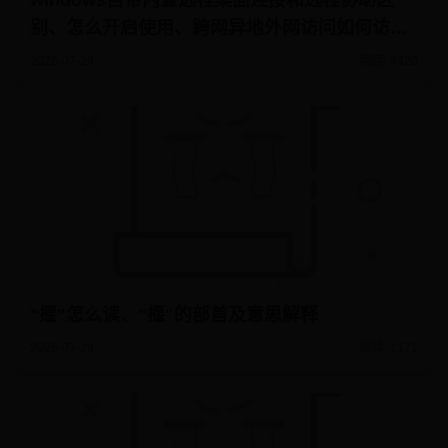
windows自带内置远程桌面连接和远程协助区
别、怎么开启使用、跨网异地外网访问如何访问
内网的操作步骤
2026-07-29
阅读: 4420
"揠"怎么读、"揠"的部首及意思解释
2026-07-29
阅读: 1171