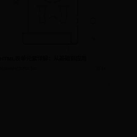
HTML表单元素详解：从基础到应用
365bet手机客户端下载
11-14