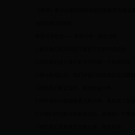
《原神》赤沙石板特殊的权能任务解密攻略前
完成权能2的获取
获取元件权能——本相元件—隐视元件
1.首先我们先来到赤王陵右下方的传送点处
2.随后我们进入我们右下方的第一个房间内部
3.进入房间以后，我们将我们的视角往左边移
4.随后我们靠近过去，释放光能火种
5.随后我们一路跟随着光能火种，来到第三层
6.当我们的光能火种前进以后，会遇到一个风
7.随后我们重新释放光能火种，继续前进