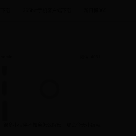
育下载
365bet手机客户端下载
新日博365
admin
阅读: 4031
务，很多小伙伴不知道怎么解密，那么今天小编就