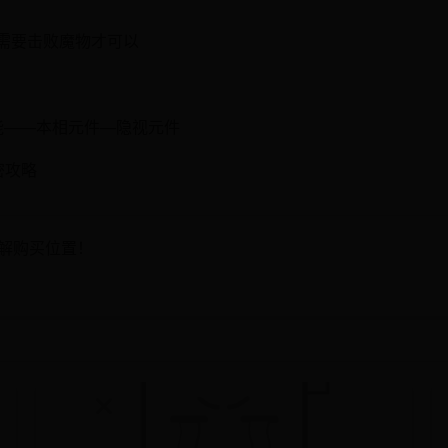
们需要击败魔物才可以
能——本相元件—隐视元件
密攻略
解购买位置！