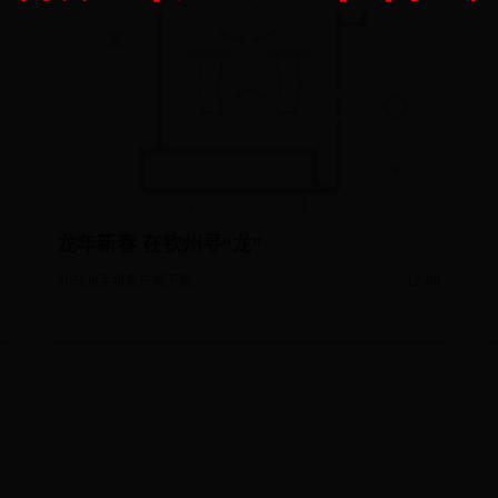
龙年新春 在钦州寻“龙”
365bet手机客户端下载
12-08
0