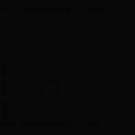
育下载
365bet手机客户端下载
新日博365
admin
阅读: 6566
膜接触镜，在配戴时需掌握正确的方法，才能快