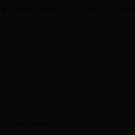
户端下载-新日博365
首页
皇冠365体
发布时间: 2026-02-20 06:55:01
作者: 
理因素、降低眼球敏感度，以及注意配戴方法。隐形眼镜属于角